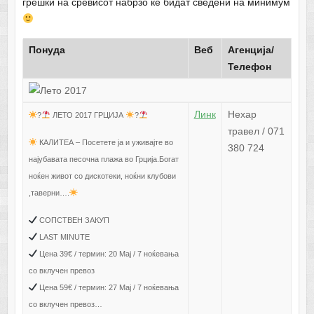
грешки на сревисот набрзо ќе бидат сведени на минимум
Понуда
Веб
Агенција/
Телефон
Линк
Нехар
?
ЛЕТО 2017 ГРЦИЈА
?
травел / 071
КАЛИТЕА – Посетете ја и уживајте во
380 724
најубавата песочна плажа во Грција.Богат
ноќен живот со дискотеки, ноќни клубови
,таверни….
СОПСТВЕН ЗАКУП
LAST MINUTE
Цена 39€ / термин: 20 Мај / 7 ноќевања
со вклучен превоз
Цена 59€ / термин: 27 Мај / 7 ноќевања
со вклучен превоз…