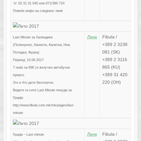
☏ 02 31 31 045 или 071/380 724
Повеќе инфо на следниот линk
Линк
Fibula /
Last Minute за Халкидики
+389 2 3238
(Полихроно, Ханиоти, Калитеа, Неа
081 (SK)
Потидеа, Фурка)
+389 2 3116
Период: 10.06.2017
865 (KU)
7 ноќи за 99€ со вклучен автобуски
+389 31 420
превоз.
220 (OH)
3то и 4то дете бесплатно.
Видете ги сите Last Minute понуди за
Грција:
http://www.fibula.com.mk/mk/pages/last-
minute
Линк
Fibula /
Грција – Last minute