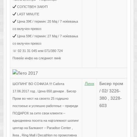
СОПСТВЕН ЗАКУП
LAST MINUTE
Цена 39€ / термин: 20 Мај / 7 ноќевања
со вклучен превоз
Цена 59€ / термин: 27 Мај / 7 ноќевања
со вклучен превоз
☏ 02 31 31 045 или 071/380 724
Повеќе инфо на следниот линk
Линк
Бисер пром
ШОПИНГ ВО СОФИЈА !!! Сабота
/ 02/ 3226-
17.06.2017 год . Цена 650 денари . Бисер
380 , 3228-
Пром во чест на своето 25 годишно
603
постоење и успешно работење – приреди
ПОДАРОК за сите свои клиенти –
еднодневна посета на најголемиот шопинг
центар на Балканот – Paradise Center ,
Ikea , Ring Mall i Decathlon по промотивна