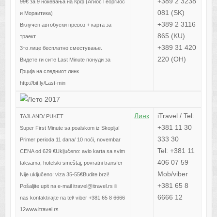
+389 2 3238
99€ за 9 ноќевања на Крф (Агиос Георгиос
081 (SK)
и Мораитика)
+389 2 3116
Вклучен автобуски превоз + карта за
865 (KU)
траект.
+389 31 420
3то лице бесплатно сместување.
220 (OH)
Видете ги сите Last Minute понуди за
Грција на следниот линк
http://bit.ly/Last-min
Линк
iTravel / Tel:
TAJLAND/ PUKET
+381 11 30
Super First Minute sa poalskom iz Skoplja!
333 30
Primer perioda 11 dana/ 10 noći, novembar
Tel: +381 11
CENA od 629 €Uključeno: avio karta sa svim
406 07 59
taksama, hotelski smeštaj, povratni transfer
Mob/viber
Nije uključeno: viza 35-55€Budite brzi!
+381 65 8
Pošaljite upit na e-mail itravel@itravel.rs ili
6666 12
nas kontaktirajte na tel/ viber +381 65 8 6666
12www.itravel.rs