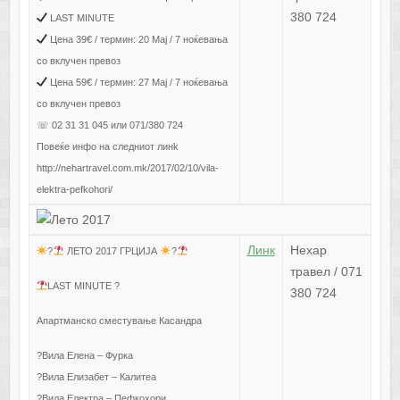
380 724
LAST MINUTE
Цена 39€ / термин: 20 Мај / 7 ноќевања
со вклучен превоз
Цена 59€ / термин: 27 Мај / 7 ноќевања
со вклучен превоз
☏ 02 31 31 045 или 071/380 724
Повеќе инфо на следниот линk
http://nehartravel.com.mk/2017/02/10/vila-
elektra-pefkohori/
Линк
Нехар
?
ЛЕТО 2017 ГРЦИЈА
?
травел / 071
LAST MINUTE ?
380 724
Апартманско сместување Касандра
?Вила Елена – Фурка
?Вила Елизабет – Калитеа
?Вила Електра – Пефкохори