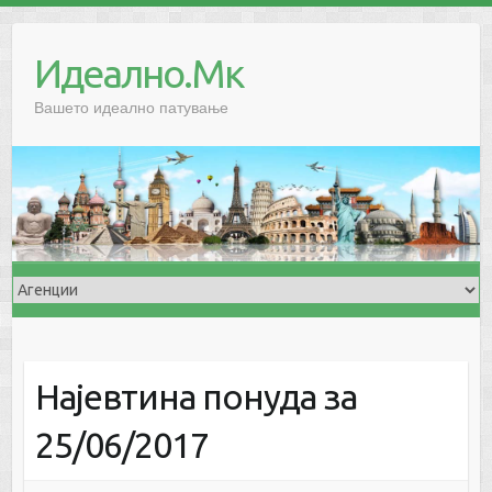
Skip
to
Идеално.Мк
content
Вашето идеално патување
Најевтина понуда за
25/06/2017