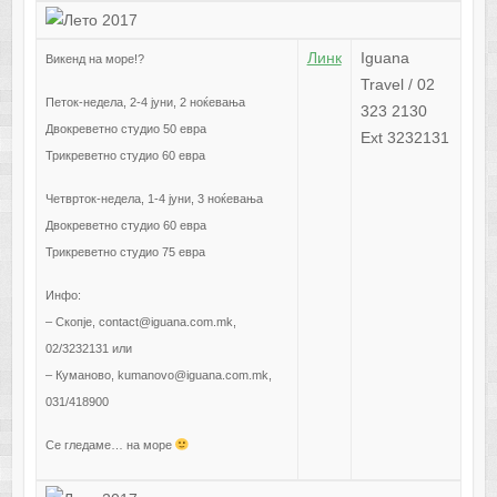
Линк
Iguana
Викенд на море!?
Travel / 02
Петок-недела, 2-4 јуни, 2 ноќевања
323 2130
Двокреветно студио 50 евра
Ext 3232131
Трикреветно студио 60 евра
Четврток-недела, 1-4 јуни, 3 ноќевања
Двокреветно студио 60 евра
Трикреветно студио 75 евра
Инфо:
– Скопје, contact@iguana.com.mk,
02/3232131 или
– Куманово, kumanovo@iguana.com.mk,
031/418900
Се гледаме… на море