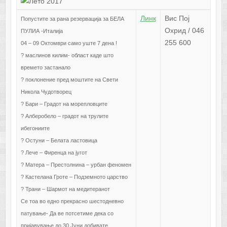
Линк
Вис Пој
Попустите за рана резервација за БЕЛА
Охрид / 046
ПУЛИА -Италија
255 600
04 – 09 Октомври само уште 7 дена !
? маслинов килим- област каде што
времето застанало
? поклонение пред моштите на Свети
Никола Чудотворец
? Бари – Градот на морепловците
? Алберобело – градот на трулите
ибегониите
? Остуни – Белата ластовица
? Лече – Фиренца на југот
? Матера – Престолнина – урбан феномен
? Кастелана Гроте – Подземното царство
? Трани – Шармот на медитеранот
Се тоа во едно прекрасно шестодневно
патување- Да ве потсетиме дека со
пријавување до 30 Јуни добивате