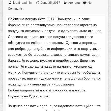
idealnoadmin
June 25, 2017
Агенции
No
Comments
Најевтина понуда Лето 2017. Почитувани на ваше
барање ви го претставуваме новиот сервис агрегат на
понуди за летување и патување од туристичките агенции.
Сервисот агрегира тековни понуди кои дневно ќе се
објавуваат по избор на алгоритам. Од ваш интерес за
што побрзо да ги добиете информациите го стартуваме
сервисот во бета верзија, а зависно вашите коментари и
барања ќе го дополнуваме и подобруваме. Дневните
понуди ќе може да ги најдете на линкот Агенции од
менито. Понудите на агенциите вие сами ќе треба да ги
проверите, ние ви нудиме линк и телефонски број на кој
може дополнително да се информирате.
Ви благодариме за досега покажаната доверба,
Од тимот на Идеално.мк
За денес прв пат и пробно, се надеваме потенцијалните