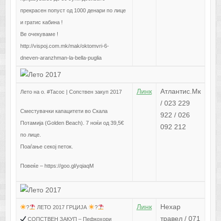
прекрасен попуст од 1000 денари по лице
и гратис кабина !
Ве очекуваме !
http://vispoj.com.mk/mak/oktomvri-6-
dneven-aranzhman-la-bella-puglia
Линк
Атлантис.Мк
Лето на о. #Тасос | Сопствен закуп 2017
/ 023 229
Сместувачки капацитети во Скала
922 / 026
Потамија (Golden Beach). 7 ноќи од 39,5€
092 212
по лице.
Поаѓање секој петок.
Повеќе – https://goo.gl/yqiaqM
Линк
Нехар
?
ЛЕТО 2017 ГРЦИЈА
?
травел / 071
СОПСТВЕН ЗАКУП – Пефкохори