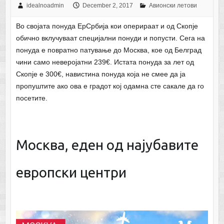
idealnoadmin
December 2, 2017
Авионски летови
Во својата понуда ЕрСрбија кои оперираат и од Скопје
обично вклучуваат специјални понуди и попусти. Сега на
понуда е повратно патување до Москва, кое од Белград
чини само неверојатни 239€. Истата понуда за лет од
Скопје е 300€, навистина понуда која не смее да ја
пропуштите ако ова е градот кој одамна сте сакале да го
посетите.
Москва, еден од најубавите
европски центри