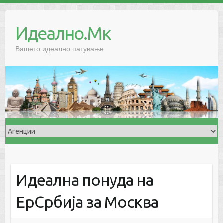
Skip
to
Идеално.Мк
content
Вашето идеално патување
Идеална понуда на
ЕрСрбија за Москва