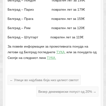
Белград – Лондон повратен лет за 199€
Белград – Париз повратен лет за 179€
Белград – Прага повратен лет за 159€
Белград – Рим повратен лет за 120€
Белград – Штутгарт повратен лет за 119€
За повеќе информации за промотивната понуда на
летови од Белград погледнете
ТУКА
, или за понудата од
Скопје на следниот линк
ТУКА.
←
Улици во најубава боја низ целиот светот
Визер декемвриски попуст од 20%
→