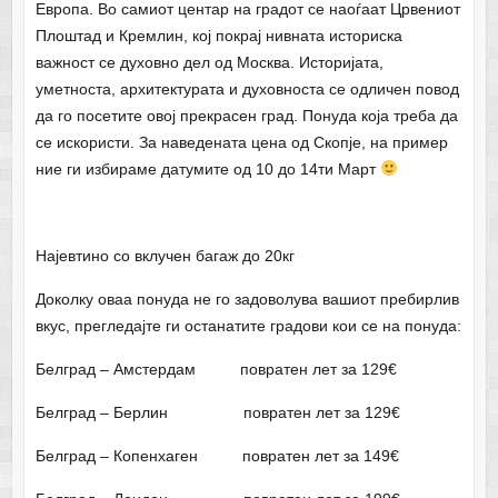
Европа. Во самиот центар на градот се наоѓаат Црвениот
Плоштад и Кремлин, кој покрај нивната историска
важност се духовно дел од Москва. Историјата,
уметноста, архитектурата и духовноста се одличен повод
да го посетите овој прекрасен град. Понуда која треба да
се искористи. За наведената цена од Скопје, на пример
ние ги избираме датумите од 10 до 14ти Март
Најевтино со вклучен багаж до 20кг
Доколку оваа понуда не го задоволува вашиот пребирлив
вкус, прегледајте ги останатите градови кои се на понуда:
Белград – Амстердам повратен лет за 129€
Белград – Берлин повратен лет за 129€
Белград – Копенхаген повратен лет за 149€