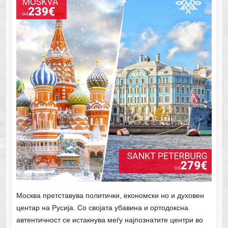
Москва претставува политички, економски но и духовен
центар на Русија. Со својата убавина и ортодоксна
автентичност се истакнува меѓу најпознатите центри во