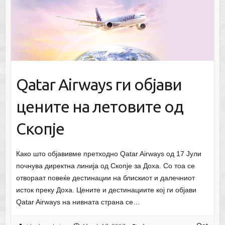
Qatar Airways ги објави
цените на летовите од
Скопје
Како што објавивме претходно Qatar Airways од 17 Јули
почнува директна линија од Скопје за Доха. Со тоа се
отвораат повеќе дестинации на блискиот и далечниот
исток преку Доха. Цените и дестинациите кој ги објави
Qatar Airways на нивната страна се…