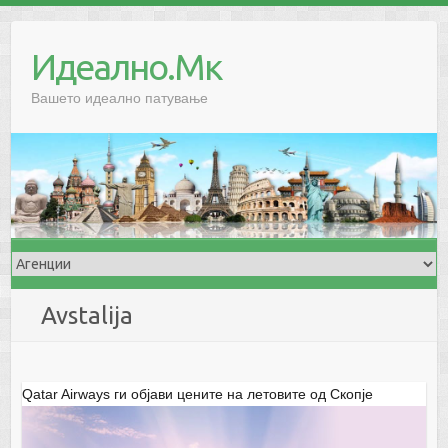
Skip
to
Идеално.Мк
content
Вашето идеално патување
Avstalija
Qatar Airways ги објави цените на летовите од Скопје