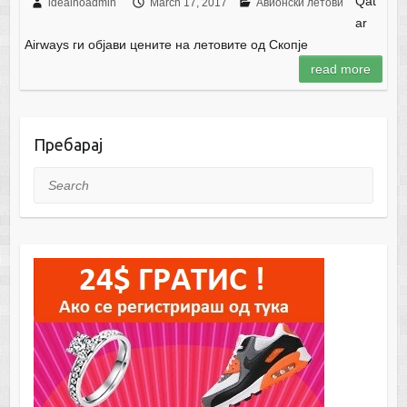
Qat
idealnoadmin
March 17, 2017
Авионски летови
ar
Airways ги објави цените на летовите од Скопје
read more
Пребарај
Search