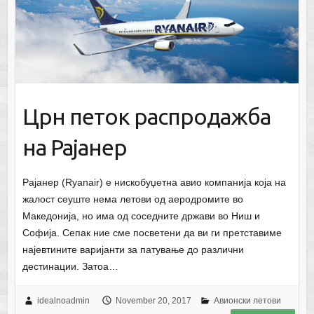
Црн петок распродажба
на Рајанер
Рајанер (Ryanair) е нискобуџетна авио компанија која на
жалост сеуште нема летови од аеродромите во
Македонија, но има од соседните држави во Ниш и
Софија. Сепак ние сме посветени да ви ги претставиме
најевтините варијанти за патување до различни
дестинации. Затоа…
idealnoadmin
November 20, 2017
Авионски летови