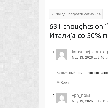
←
Лондон повратен лет за 24€
631 thoughts on “
Италија со 50% п
kapsulnyj_dom_aq
May 13, 2026 at 3:46 
Капсульный дом
— что это тако
Reply
vpn_hoEi
May 19, 2026 at 12:19