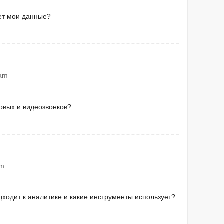
ет мои данные?
 am
овых и видеозвонков?
pm
ходит к аналитике и какие инструменты использует?