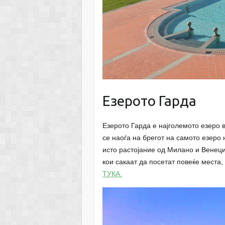
Езерото Гарда
Езерото Гарда е најголемото езеро 
се наоѓа на брегот на самото езеро
исто растојание од Милано и Венеци
кои сакаат да посетат повеќе места
ТУКА.