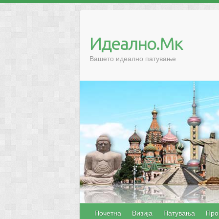
Skip
to
content
Идеално.Мк
Вашето идеално патување
Почетна
Визија
Патувања
Про