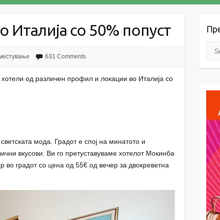
о Италија со 50% попуст
Пр
Sea
местување
631 Comments
 хотели од различен профил и локации во Италија со
светската мода. Градот е спој на минатото и
ични вкусови. Ви го претуставуваме хотелот Мокинба
р во градот со цена од 55€ од вечер за двокреветна