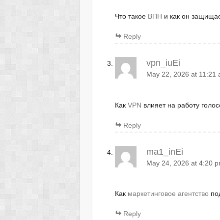
Что такое
ВПН
и как он защища
Reply
vpn_iuEi
May 22, 2026 at 11:21
Как
VPN
влияет на работу голос
Reply
ma1_inEi
May 24, 2026 at 4:20 
Как
маркетинговое агентство
под
Reply