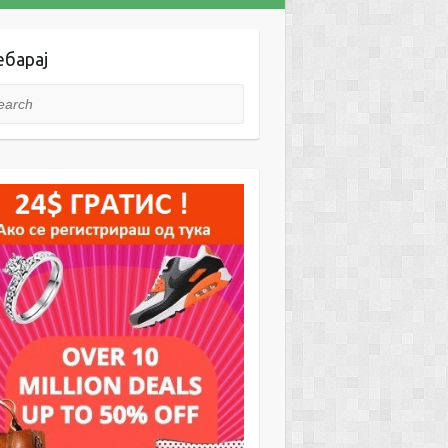
ебарај
rch