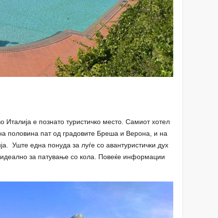
во Италија е познато туристичко место. Самиот хотел
 на половина пат од градовите Бреша и Верона, и на
ја. Уште една понуда за луѓе со авантуристички дух
, идеално за патување со кола. Повеќе информации