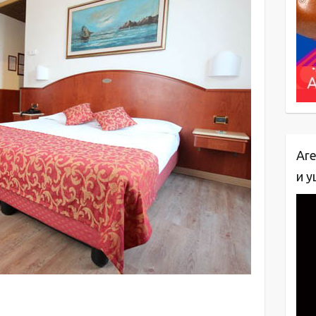
Are
и у