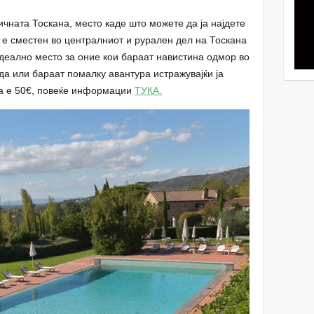
ичната Тоскана, место каде што можете да ја најдете
т е сместен во централниот и рурален дел на Тоскана
идеално место за оние кои бараат навистина одмор во
да или бараат помалку авантура истражувајќи ја
та е 50€, повеќе информации
ТУКА.