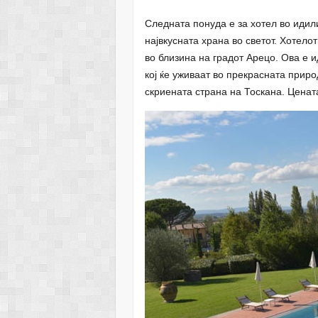
Следната понуда е за хотел во идил
највкусната храна во светот. Хотело
во близина на градот Арецо. Ова е 
кој ќе уживаат во прекрасната приро
скриената страна на Тоскана. Цена