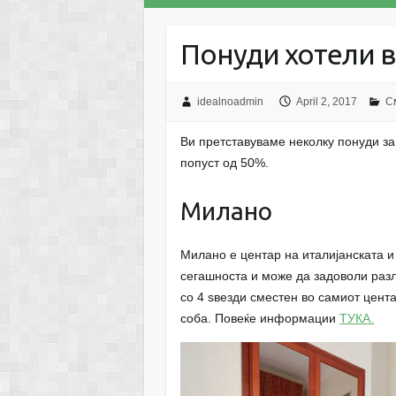
Понуди хотели в
idealnoadmin
April 2, 2017
С
Ви претставуваме неколку понуди за
попуст од 50%.
Милано
Милано е центар на италијанската и 
сегашноста и може да задоволи разл
со 4 ѕвезди сместен во самиот цента
соба. Повеќе информации
ТУКА.