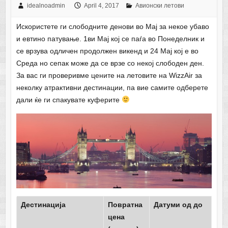
idealnoadmin
April 4, 2017
Авионски летови
Искористете ги слободните денови во Мај за некое убаво
и евтино патување. 1ви Мај кој се паѓа во Понеделник и
се врзува одличен продолжен викенд и 24 Мај кој е во
Среда но сепак може да се врзе со некој слободен ден.
За вас ги проверивме цените на летовите на WizzAir за
неколку атрактивни дестинации, па вие самите одберете
дали ќе ги спакувате куферите
Дестинација
Повратна
Датуми од до
цена