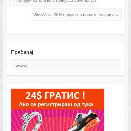
←
Понуди хотели во Италија со 50% попуст
WizzAir со 20% попуст на новите релации
→
Пребарај
Search