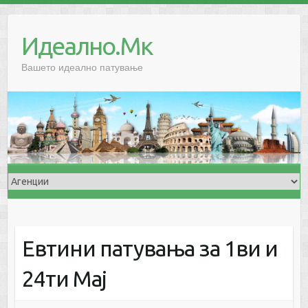
Skip
to
Идеално.Мк
content
Вашето идеално патување
Евтини патувања за 1ви и
24ти Мај