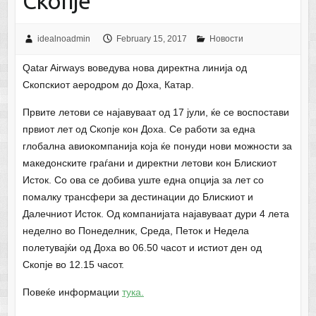
Скопје
idealnoadmin
February 15, 2017
Новости
Qatar Airways воведува нова директна линија од
Скопскиот аеродром до Доха, Катар.
Првите летови се најавуваат од 17 јули, ќе се воспостави
првиот лет од Скопје кон Доха. Се работи за една
глобална авиокомпанија која ќе понуди нови можности за
македонските граѓани и директни летови кон Блискиот
Исток. Со ова се добива уште една опција за лет со
помалку трансфери за дестинации до Блискиот и
Далечниот Исток. Од компанијата најавуваат дури 4 лета
неделно во Понеделник, Среда, Петок и Недела
полетувајќи од Доха во 06.50 часот и истиот ден од
Скопје во 12.15 часот.
Повеќе информации
тука.