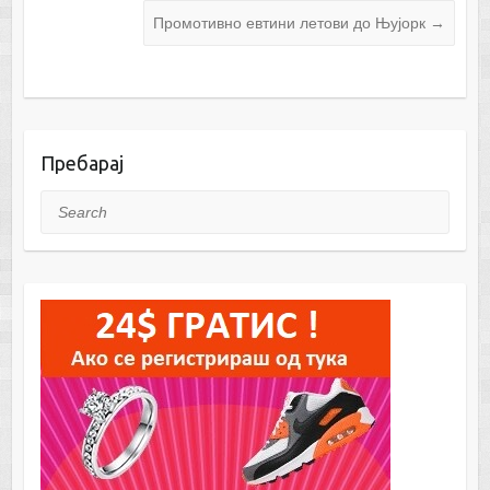
Промотивно евтини летови до Њујорк
→
Пребарај
Search