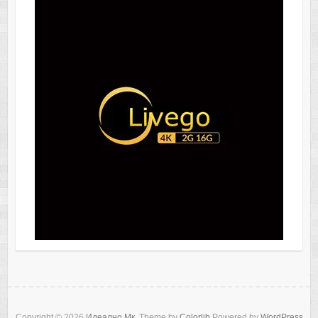
Copyright © 2026
Идеално.Мк
. Theme by
Colorlib
Powered by
WordPress