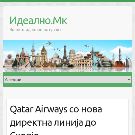
Skip
to
Идеално.Мк
content
Вашето идеално патување
Qatar Airways со нова
директна линија до