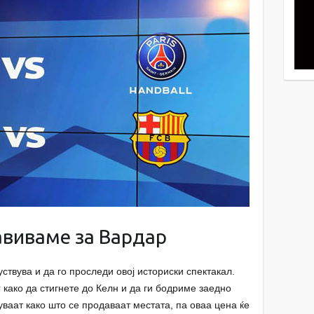
авиваме за Вардар
уствува и да го проследи овој историски спектакал.
 како да стигнете до Келн и да ги бодриме заедно
уваат како што се продаваат местата, па оваа цена ќе