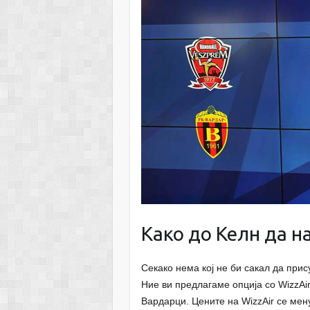
Како до Келн да н
Секако нема кој не би сакал да прис
Ние ви предлагаме опција со WizzAir
Вардарци. Цените на WizzAir се мен