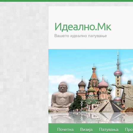
Skip
to
content
Идеално.Мк
Вашето идеално патување
Почетна
Визија
Патувања
Про