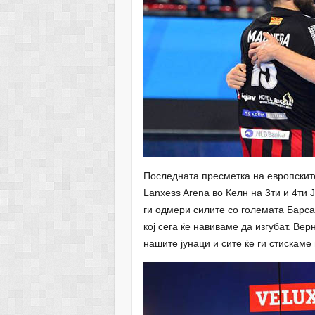
Последната пресметка на европските
Lanxess Arena во Келн на 3ти и 4ти
ги одмери силите со големата Барса 
кој сега ќе навиваме да изгубат. Вер
нашите јунаци и сите ќе ги стискаме 