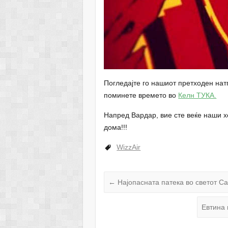
Погледајте го нашиот претходен натп
поминете времето во
Келн ТУКА.
Напред Вардар, вие сте веќе наши х
дома!!!
WizzAir
←
Најопасната патека во светот Ca
Евтина 