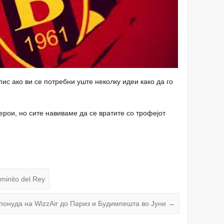
ис ако ви се потребни уште неколку идеи како да го
ерои, но сите навиваме да се вратите со трофејот
minito del Rey
понуда на WizzAir до Париз и Будимпешта во Јуни
→