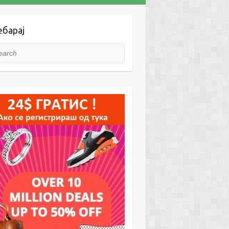
ебарај
rch