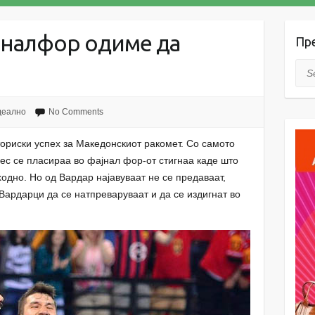
јналфор одиме да
Пр
Sea
деално
No Comments
ориски успех за Македонскиот ракомет. Со самото
ес се пласираа во фајнал фор-от стигнаа каде што
одно. Но од Вардар најавуваат не се предаваат,
 Вардарци да се натпреваруваат и да се издигнат во