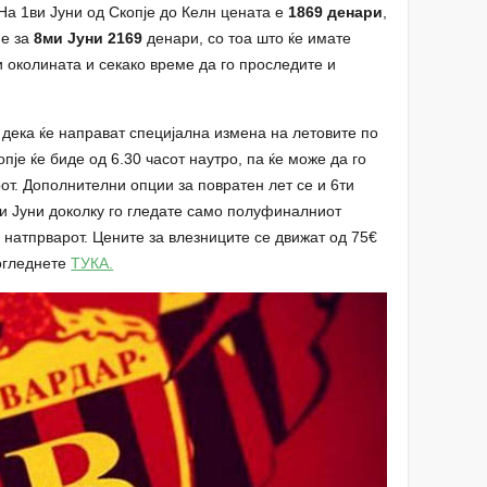
 На 1ви Јуни од Скопје до Келн цената е
1869 денари
,
ме за
8ми Јуни 2169
денари, со тоа што ќе имате
и околината и секако време да го проследите и
 дека ќе направат специјална измена на летовите по
опје ќе биде од 6.30 часот наутро, па ќе може да го
от. Дополнителни опции за повратен лет се и 6ти
ти Јуни доколку го гледате само полуфиналниот
натпрварот. Цените за влезниците се движат од 75€
огледнете
ТУКА.