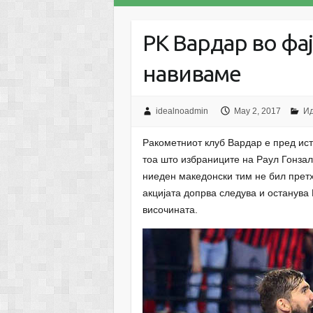
РК Вардар во фа
навиваме
idealnoadmin
May 2, 2017
И
Ракометниот клуб Вардар е пред ист
тоа што избраниците на Раул Гонзал
ниеден македонски тим не бил претх
акцијата допрва следува и останува
височината.