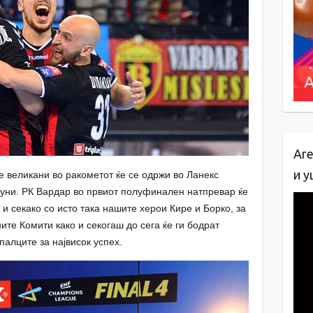
Are
и у
 великани во ракометот ќе се одржи во Ланекс
 Јуни. РК Вардар во првиот полуфинален натпревар ќе
и секако со исто така нашите херои Кире и Борко, за
ните Комити како и секогаш до сега ќе ги бодрат
палците за највисок успех.