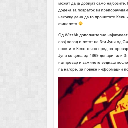
можат да ја добијат само најбрзите.
додека за повраток ви препорачува
неколку дена да го прошетате Келн 
финалето
Од WizzAir дополнително најавуваат
овој повод и летот на 3ти Јуни од Ск
посетите Келн точно пред натпревар
Јуни со цена од 4869 денари, или 3
натпревар и заминете веднаш после 
па нагоре, за повеќе информации п