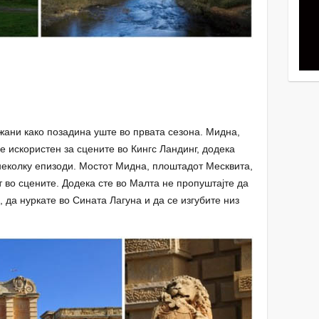
жани како позадина уште во првата сезона. Мидна,
е искористен за сцените во Кингс Ландинг, додека
неколку епизоди. Мостот Мидна, плоштадот Месквита,
т во сцените. Додека сте во Малта не пропуштајте да
 да нуркате во Сината Лагуна и да се изгубите низ