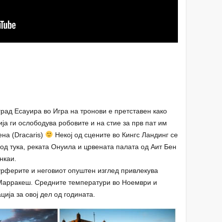
град Есауира во Игра на тронови е претставен како
ја ги ослободува робовите и на стие за прв пат им
ена (Dracaris)
Некој од сцените во Кингс Ландинг се
од тука, реката Онуила и црвената палата од Аит Бен
нкаи.
урферите и неговиот опуштен изглед привлекува
 Марракеш. Средните температури во Ноември и
ија за овој дел од годината.