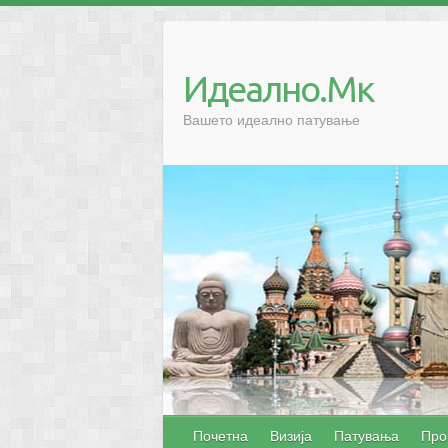
Skip
to
content
Идеално.Мк
Вашето идеално патување
Почетна
Визија
Патувања
Про