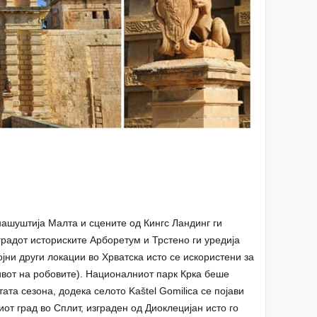
 нашуштија Малта и сцените од Кингс Ландинг ги
градот историските Арборетум и Трстено ги уредија
ојни други локации во Хрватска исто се искористени за
ливот на робовите). Националниот парк Крка беше
ата сезона, додека селото Kaštel Gomilica се појави
от град во Сплит, изграден од Диоклецијан исто го