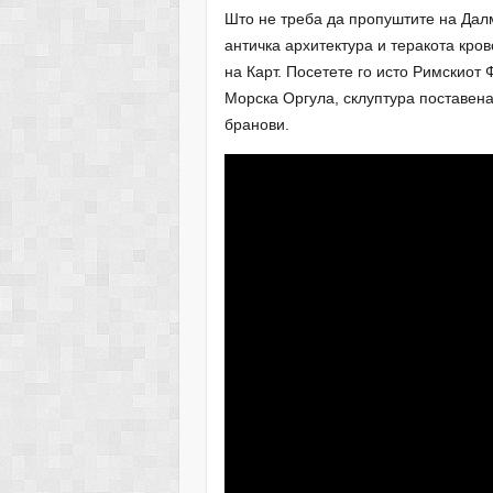
Што не треба да пропуштите на Далм
античка архитектура и теракота кро
на Карт. Посетете го исто Римскиот
Морска Оргула, склуптура поставена 
бранови.