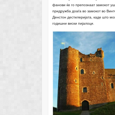
фанови ќе го препознаат замокот уш
придружба доаѓа во замокот во Винт
Денстон дестилеријата, каде што мо
годишни виски пијалоци.