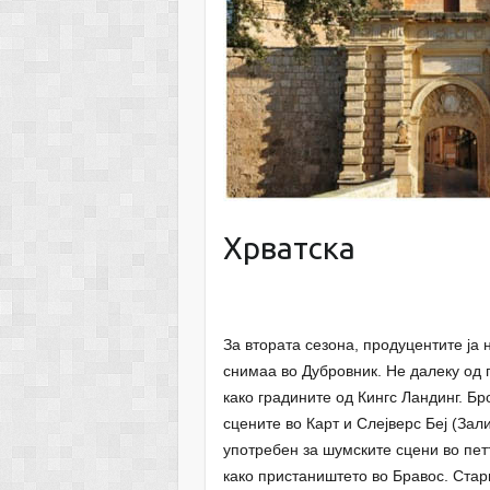
Хрватска
За втората сезона, продуцентите ја
снимаа во Дубровник. Не далеку од 
како градините од Кингс Ландинг. Бр
сцените во Карт и Слејверс Беј (За
употребен за шумските сцени во петт
како пристаништето во Бравос. Стари