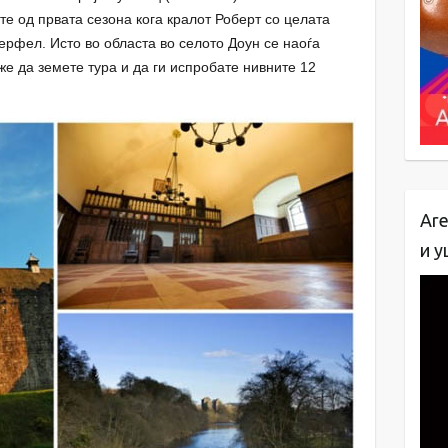
те од првата сезона кога кралот Роберт со целата
ерфел. Исто во областа во селото Доун се наоѓа
же да земете тура и да ги испробате нивните 12
Are
и у