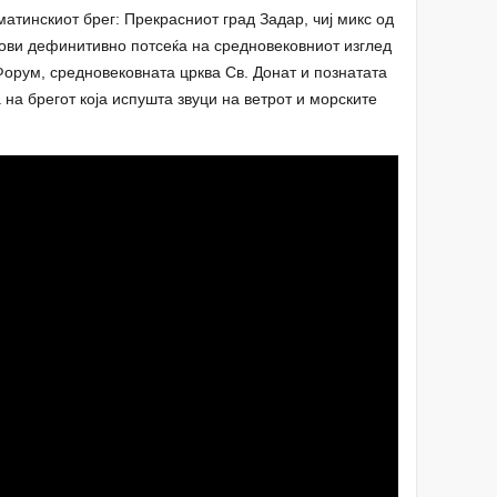
атинскиот брег: Прекрасниот град Задар, чиј микс од
вови дефинитивно потсеќа на средновековниот изглед
 Форум, средновековната црква Св. Донат и познатата
на брегот која испушта звуци на ветрот и морските