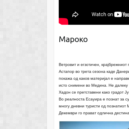
Мароко
Ветровит и егзотичен, крајбрежниот 
Астапор во трета сезона каде Данери
покажа од каков материјал е направ
исто снимени во Медина. Не далеку 
Хадон се претставени како градот Ју
Во реалноста Есауира е познат за с
многу дневни туристи од познатиот
Декември го прават одлична дестинац