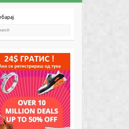
ебарај
rch