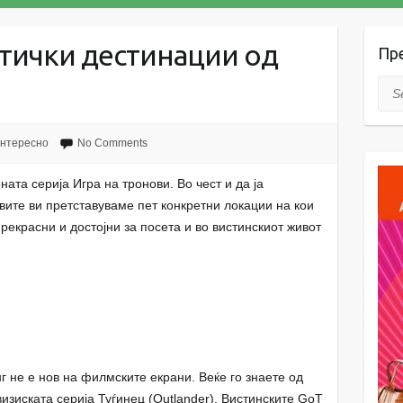
стички дестинации од
Пр
Sea
нтересно
No Comments
ата серија Игра на тронови. Во чест и да ја
ите ви претставуваме пет конкретни локации на кои
рекрасни и достојни за посета и во вистинскиот живот
г не е нов на филмските екрани. Веќе го знаете од
изиската серија Туѓинец (Outlander). Вистинските GoT