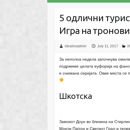
5 одлични тури
Игра на тронови
idealnoadmin
July 11, 2017
И
За неполна недела започнува омилен
подржиме целата еуфорија на фанов
е снимана серијата. Овие места се п
Шкотска
Замокот Доун во близина на Стирлин
Монти Пајтон и Светиот Грал и телев