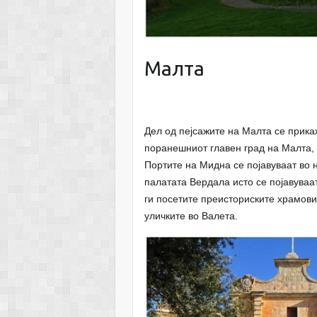
Малта
Дел од пејсажите на Малта се прика
поранешниот главен град на Малта, 
Портите на Мидна се појавуваат во 
палатата Вердала исто се појавуваа
ги посетите преисториските храмови,
уличките во Валета.